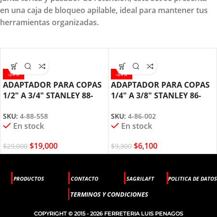
en una caja de bloqueo apilable, ideal para mantener tus
herramientas organizadas.
-34%
-34%
ADAPTADOR PARA COPAS
ADAPTADOR PARA COPAS
1/2″ A 3/4″ STANLEY 88-
1/4″ A 3/8″ STANLEY 86-
558
002
SKU:
4-88-558
SKU:
4-86-002
En stock
En stock
$
19,000
$
6,100
$
29,000
$
9,300
PRODUCTOS
CONTACTO
SAGRILAFT
POLITICA DE DATOS
TERMINOS Y CONDICIONES
COPYRIGHT © 2015 - 2026 FERRETERIA LUIS PENAGOS