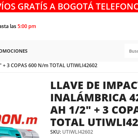
VÍOS GRATÍS A BOGOTÁ TELEFONO
asta las
5:00 pm
OMOCIONES
CTO
/
″ + 3 COPAS 600 N/m TOTAL UTIWLI42602
LLAVE DE IMPA
INALÁMBRICA 42
AH 1/2″ + 3 COP
TOTAL UTIWLI42
SKU:
UTIWLI42602