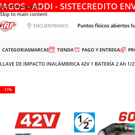
PAGOS - ADDI - SISTECREDITO EN
Skip to navigation
Skip to main content
Puntos físicos abiertos h
ENCUENTRANOS
CATEGORIAS
MARCAS
TIENDA
PAGO Y ENTREGA
PR
Tienda
/
HERRAMIENTAS INALÁMBRICAS
/
LLAVES DE IMPA
LLAVE DE IMPACTO INALÁMBRICA 42V 1 BATERÍA 2 Ah 1/2
-17%