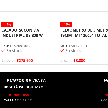
-17%
-17%
CALADORA CON V.V
FLEXÓMETRO DE 5 METR
INDUSTRIAL DE 800 W
19MM TMT126051 TOTAL
UTS2081006 TOTAL TOOLS
TOOLS
SKU:
UTS2081006
SKU:
TMT126051
En stock
En stock
$
275,600
$
8,800
$
332,100
$
10,600
PUNTOS DE VENTA
H
BOGOTÁ PALOQUEMAO
SEDE PRINCIPAL
Lune
CALLE 17 # 28-47
8:00