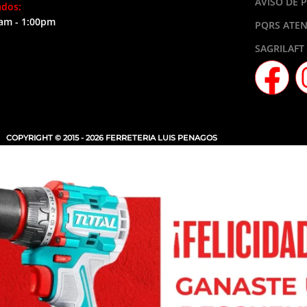
AVISO DE 
ados:
am - 1:00pm
PQRS ATEN
SAGRILAFT
COPYRIGHT © 2015 - 2026 FERRETERIA LUIS PENAGOS