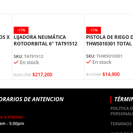
-17%
-17%
OS X
LIJADORA NEUMÁTICA
PISTOLA DE RIEGO 
ROTOORBITAL 6″ TAT91512
THWS010301 TOTAL
TOTAL TOOLS
SKU:
THWS010301
SKU:
TAT91512
En stock
En stock
$
14,900
$
217,200
$
17,900
$
261,700
ORARIOS DE ANTENCION
TÉRMI
POLÍTICA 
PERSONAL
s a Viernes:
am - 5:00pm
TERMINOS 