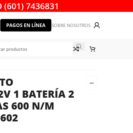
 (601) 7436831
PAGOS EN LÍNEA
SOBRE NOSOTROS
CTO
V 1 BATERÍA 2
AS 600 N/M
602