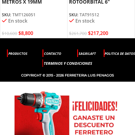
METROS X 19MM
ROTOORBITAL 6″
TMT126051 TOTAL TOOLS
TAT91512 TOTAL TOOLS
SKU:
TMT126051
SKU:
TAT91512
En stock
En stock
$
8,800
$
217,200
$
10,600
$
261,700
PRODUCTOS
CONTACTO
SAGRILAFT
POLITICA DE DATOS
TERMINOS Y CONDICIONES
COPYRIGHT © 2015 - 2026 FERRETERIA LUIS PENAGOS