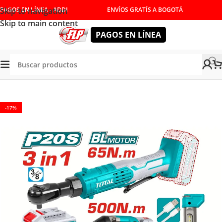
Skip to navigation
PAGOS EN LÍNEA - ADDI
ENVÍOS GRATÍS A BOGOTÁ
Skip to main content
PAGOS EN LÍNEA
enda
/
HERRAMIENTAS INALÁMBRICAS
/
LLAVES DE IMPACTO
-17%