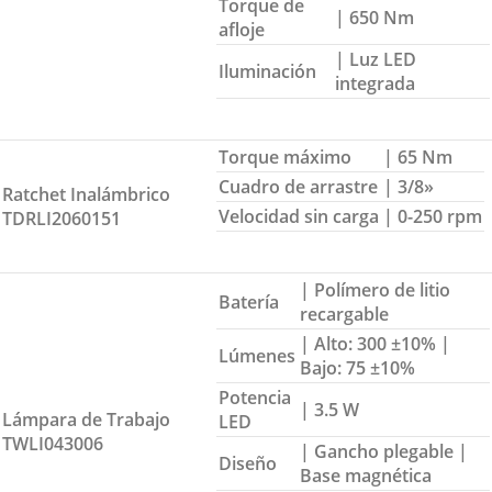
Torque de
| 650 Nm
afloje
| Luz LED
Iluminación
integrada
Torque máximo
| 65 Nm
Cuadro de arrastre
| 3/8»
Ratchet Inalámbrico
Velocidad sin carga
| 0-250 rpm
TDRLI2060151
| Polímero de litio
Batería
recargable
| Alto: 300 ±10% |
Lúmenes
Bajo: 75 ±10%
Potencia
| 3.5 W
Lámpara de Trabajo
LED
TWLI043006
| Gancho plegable |
Diseño
Base magnética