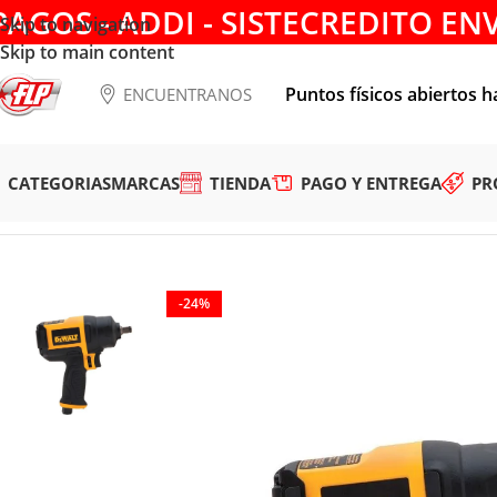
PAGOS - ADDI - SISTECREDITO EN
Skip to navigation
Skip to main content
Puntos físicos abiertos h
ENCUENTRANOS
CATEGORIAS
MARCAS
TIENDA
PAGO Y ENTREGA
PR
Tienda
/
HERRAMIENTAS NEUMATICAS
/
LLAVES DE IMPACT
-24%