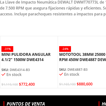
La Llave de Impacto Neumática DEWALT DWMT70773L de 1/2"
de 7.500 RPM que asegura fijaciones rápidas y eficientes. 
acceso. Incluye parachoques resistentes a impactos para p
-31%
-24%
MINI PULIDORA ANGULAR
MOTOTOOL 38MM 25000
4.1/2″ 1500W DWE4314
RPM 450W DWE4887 DEW
DEWALT
SKU:
DWE4887-B3
SKU:
DWE4314-B3
En stock
En stock
$
880,600
$
772,400
$
1,165,100
$
1,115,100
PUNTOS DE VENTA
H