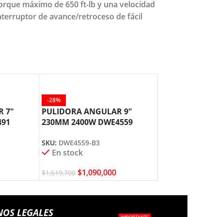
rque máximo de 650 ft-lb y una velocidad
nterruptor de avance/retroceso de fácil
-28%
-26%
 7″
PULIDORA ANGULAR 9″
ROTOMARTILL
491
230MM 2400W DWE4559
INALÁMBRICO 
DEWALT
PLUS 20V DCH
SKU:
DWE4559-B3
SKU:
DCH133M2-
En stock
En stock
$
1,090,000
$
1,89
$
1,519,700
$
2,545,500
NOS LEGALES