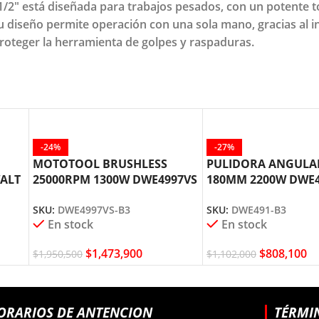
 está diseñada para trabajos pesados, con un potente to
Su diseño permite operación con una sola mano, gracias al i
roteger la herramienta de golpes y raspaduras.
-24%
-27%
MOTOTOOL BRUSHLESS
PULIDORA ANGULAR
ALT
25000RPM 1300W DWE4997VS
180MM 2200W DWE
DEWALT
DEWALT
SKU:
DWE4997VS-B3
SKU:
DWE491-B3
En stock
En stock
$
1,473,900
$
808,100
$
1,950,500
$
1,102,000
ORARIOS DE ANTENCION
TÉRMI