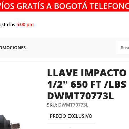
VÍOS GRATÍS A BOGOTÁ TELEFONO
asta las
5:00 pm
OMOCIONES
O
/
LLAVE IMPACTO NEUMÁTICA 1/2″ 650 ft /lbs DEWALT D
LLAVE IMPACTO
1/2″ 650 FT /LB
DWMT70773L
SKU:
DWMT70773L
PRECIO EXCLUSIVO