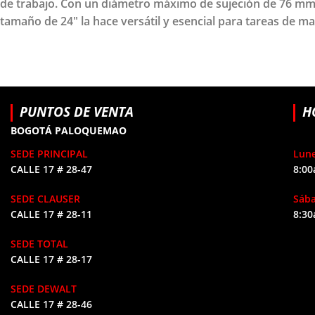
de trabajo. Con un diámetro máximo de sujeción de 76 mm, 
tamaño de 24" la hace versátil y esencial para tareas de ma
PUNTOS DE VENTA
H
BOGOTÁ PALOQUEMAO
SEDE PRINCIPAL
Lune
CALLE 17 # 28-47
8:00
SEDE CLAUSER
Sáb
CALLE 17 # 28-11
8:30
SEDE TOTAL
CALLE 17 # 28-17
SEDE DEWALT
CALLE 17 # 28-46