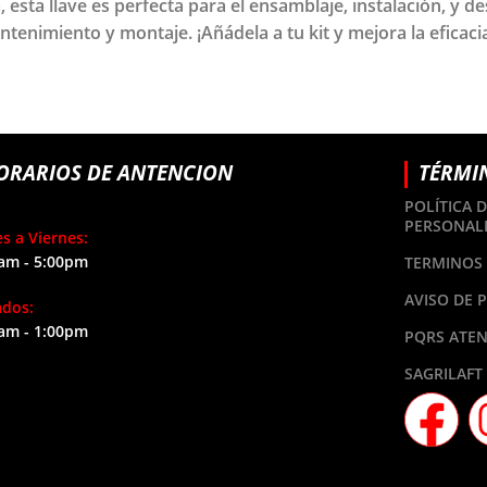
esta llave es perfecta para el ensamblaje, instalación, y
ntenimiento y montaje. ¡Añádela a tu kit y mejora la eficaci
ORARIOS DE ANTENCION
TÉRMI
POLÍTICA 
PERSONAL
s a Viernes:
am - 5:00pm
TERMINOS 
AVISO DE 
ados:
am - 1:00pm
PQRS ATEN
SAGRILAFT