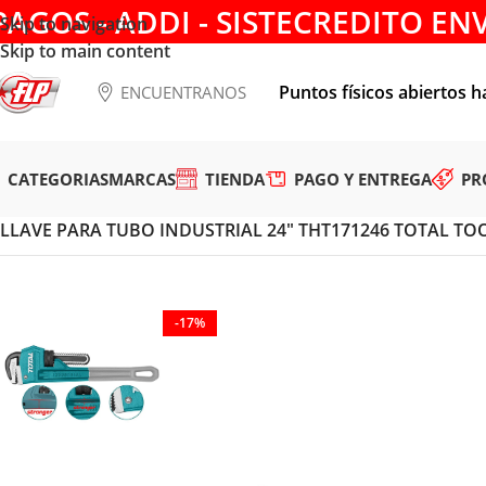
PAGOS - ADDI - SISTECREDITO EN
Skip to navigation
Skip to main content
Puntos físicos abiertos h
ENCUENTRANOS
CATEGORIAS
MARCAS
TIENDA
PAGO Y ENTREGA
PR
Tienda
/
HERRAMIENTAS MANUALES
/
LLAVES PARA TUBO Y
LLAVE PARA TUBO INDUSTRIAL 24″ THT171246 TOTAL TO
-17%