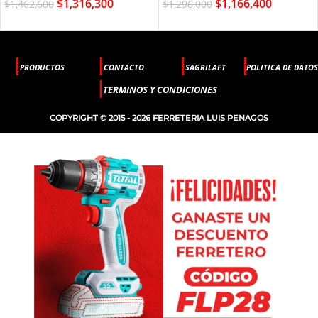
$
1,316,300
$
1,166,400
$
1,462,600
$
1,296,000
PRODUCTOS
CONTACTO
SAGRILAFT
POLITICA DE DATOS
TERMINOS Y CONDICIONES
COPYRIGHT © 2015 - 2026 FERRETERIA LUIS PENAGOS