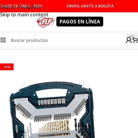
Skip to navigation
PAGOS EN LÍNEA - ADDI
ENVÍOS GRATÍS A BOGOTÁ
Skip to main content
PAGOS EN LÍNEA
Tienda
/
ACCESORIOS
-10%