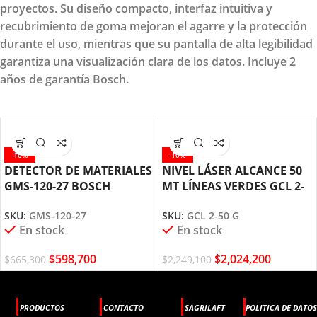
proyectos. Su diseño compacto, interfaz intuitiva y
recubrimiento de goma mejoran el agarre y la protección
durante el uso, mientras que su pantalla de alta legibilidad
garantiza una visualización clara de los datos. Incluye 2
años de garantía Bosch.
-10%
-10%
DETECTOR DE MATERIALES
NIVEL LÁSER ALCANCE 50
GMS-120-27 BOSCH
MT LÍNEAS VERDES GCL 2-
50 G BOSCH
SKU:
GMS-120-27
SKU:
GCL 2-50 G
En stock
En stock
$
598,700
$
2,024,200
$
665,300
$
2,249,100
PRODUCTOS
CONTACTO
SAGRILAFT
POLITICA DE DATOS