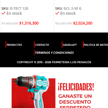
BOSCH
50 G BOSCH
SKU:
D-TECT 120
SKU:
GCL 2-50 G
En stock
En stock
$
1,316,300
$
2,024,200
$
1,462,600
$
2,249,100
PRODUCTOS
CONTACTO
SAGRILAFT
POLITICA DE DATOS
TERMINOS Y CONDICIONES
COPYRIGHT © 2015 - 2026 FERRETERIA LUIS PENAGOS