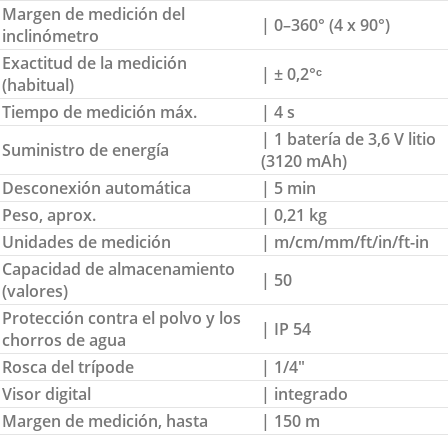
Margen de medición del
| 0–360° (4 x 90°)
inclinómetro
Exactitud de la medición
| ± 0,2°ᶜ
(habitual)
Tiempo de medición máx.
| 4 s
| 1 batería de 3,6 V litio
Suministro de energía
(3120 mAh)
Desconexión automática
| 5 min
Peso, aprox.
| 0,21 kg
Unidades de medición
| m/cm/mm/ft/in/ft-in
Capacidad de almacenamiento
| 50
(valores)
Protección contra el polvo y los
| IP 54
chorros de agua
Rosca del trípode
| 1/4″
Visor digital
| integrado
Margen de medición, hasta
| 150 m