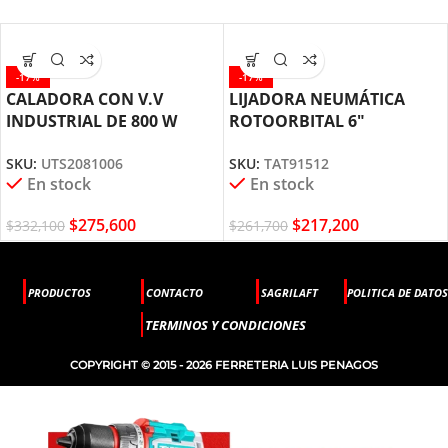
-17%
-17%
CALADORA CON V.V
LIJADORA NEUMÁTICA
INDUSTRIAL DE 800 W
ROTOORBITAL 6″
UTS2081006 TOTAL TOOLS
TAT91512 TOTAL TOOLS
SKU:
UTS2081006
SKU:
TAT91512
En stock
En stock
$
275,600
$
217,200
$
332,100
$
261,700
PRODUCTOS
CONTACTO
SAGRILAFT
POLITICA DE DATOS
TERMINOS Y CONDICIONES
COPYRIGHT © 2015 - 2026 FERRETERIA LUIS PENAGOS