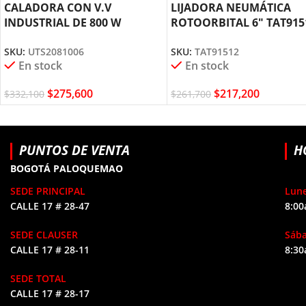
CALADORA CON V.V
LIJADORA NEUMÁTICA
INDUSTRIAL DE 800 W
ROTOORBITAL 6″ TAT915
UTS2081006 TOTAL TOOLS
TOTAL TOOLS
SKU:
UTS2081006
SKU:
TAT91512
En stock
En stock
$
275,600
$
217,200
$
332,100
$
261,700
PUNTOS DE VENTA
H
BOGOTÁ PALOQUEMAO
SEDE PRINCIPAL
Lune
CALLE 17 # 28-47
8:00
SEDE CLAUSER
Sáb
CALLE 17 # 28-11
8:30
SEDE TOTAL
CALLE 17 # 28-17