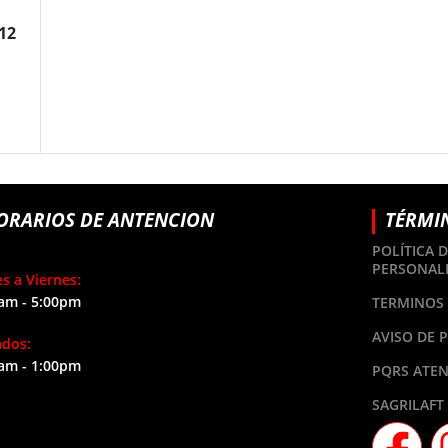
12
ORARIOS DE ANTENCION
TÉRMI
POLÍTICA 
PERSONAL
s a Viernes:
am - 5:00pm
TERMINOS 
AVISO DE 
ados:
am - 1:00pm
PQRS ATEN
SAGRILAFT