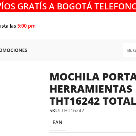
VÍOS GRATÍS A BOGOTÁ TELEFONO
asta las
5:00 pm
OMOCIONES
HILA PORTA HERRAMIENTAS DE 24″ THT16242 TOTAL TO
MOCHILA PORT
HERRAMIENTAS 
THT16242 TOTA
SKU:
THT16242
EAN