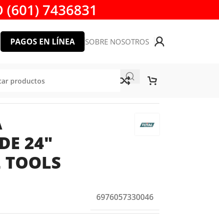
 (601) 7436831
PAGOS EN LÍNEA
SOBRE NOSOTROS
OLS
A
DE 24″
L TOOLS
6976057330046