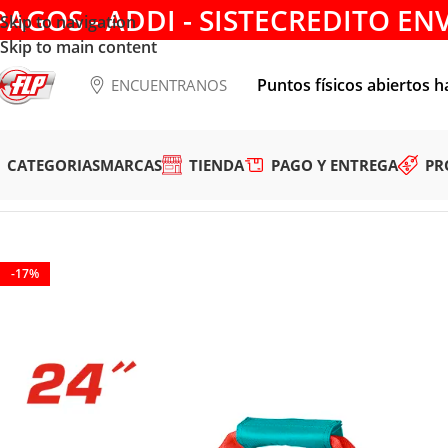
PAGOS - ADDI - SISTECREDITO EN
Skip to navigation
Skip to main content
Puntos físicos abiertos h
ENCUENTRANOS
CATEGORIAS
MARCAS
TIENDA
PAGO Y ENTREGA
PR
Tienda
/
ACCESORIOS
/
MALETIN PARA HERRAMIENTAS
/
MOC
-17%