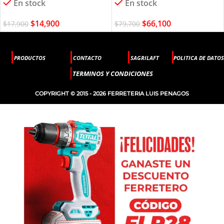
En stock
En stock
$
14,900
$
66,100
$
17,900
$
79,700
PRODUCTOS
CONTACTO
SAGRILAFT
POLITICA DE DATOS
TERMINOS Y CONDICIONES
COPYRIGHT © 2015 - 2026 FERRETERIA LUIS PENAGOS