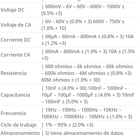
| 600mV – 6V – 60V – 600V – 1000V ±
Voltaje DC
(0.5% +3)
| 6V – 60V ± (0.8% + 3) 600V – 750V ±
Voltaje de CA
(1.0% + 10)
| 60µA – 60mA – 600mA ± (0.8% + 3) 10A
Corriente DC
± (1.2% +3)
| 60mA – 600mA ± (1.0% + 3) 10A ± (1.5%
Corriente CA
+3)
| 600 ohmios – 6k ohmios – 60k ohmios
Resistencia
– 600k ohmios – 6M ohmios ± (0.8% +3)
60M ohmios ± (1.0% + 30)
| 10nF ± (4.0% + 30) 100nF – 1000nF –
Capacitancia
10µF – 100µF – 1000µF ± (4.0% + 3) 10mF
– 100mF ± (5.0% + 3)
| 10Hz – 100Hz – 1000Hz – 10KHz –
Frecuencia
100KHz – 1000KHz – 10MHz ± (1.0% + 3)
Ciclo de trabajo
| 1% ~ 95% ± (2.0% +3)
Almacenamiento
| Si tiene almacenamiento de datos