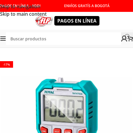
Skip to navigation
PAGOS EN LÍNEA - ADDI
ENVÍOS GRATÍS A BOGOTÁ
Skip to main content
PAGOS EN LÍNEA
RRAMIENTAS DE MEDICIÓN
/
INSTRUMENTOS DE MEDICION
-17%