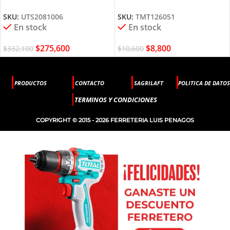
UTS2081006 TOTAL TOOLS
TMT126051 TOTAL TOOLS
SKU:
UTS2081006
SKU:
TMT126051
En stock
En stock
$
275,600
$
8,800
$
332,100
$
10,600
PRODUCTOS
CONTACTO
SAGRILAFT
POLITICA DE DATOS
TERMINOS Y CONDICIONES
COPYRIGHT © 2015 - 2026 FERRETERIA LUIS PENAGOS