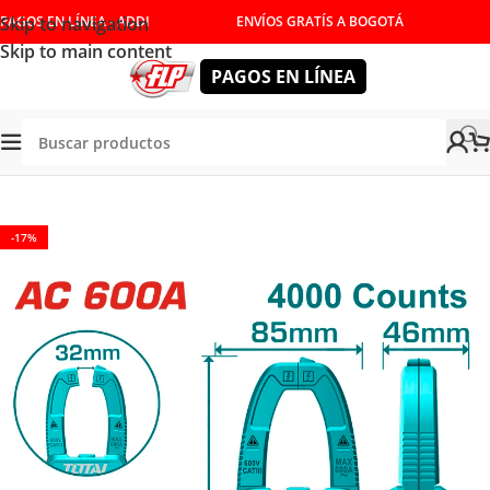
Skip to navigation
PAGOS EN LÍNEA - ADDI
ENVÍOS GRATÍS A BOGOTÁ
Skip to main content
PAGOS EN LÍNEA
RRAMIENTAS DE MEDICIÓN
/
INSTRUMENTOS DE MEDICION
-17%