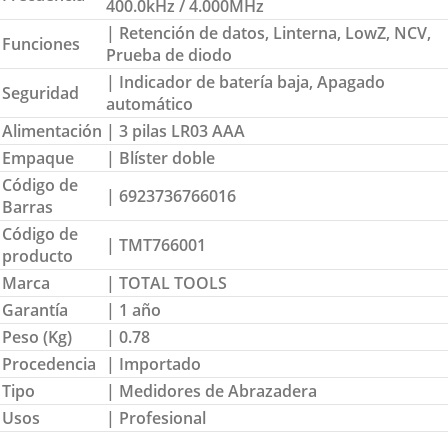
400.0kHz / 4.000MHz
| Retención de datos, Linterna, LowZ, NCV,
Funciones
Prueba de diodo
| Indicador de batería baja, Apagado
Seguridad
automático
Alimentación
| 3 pilas LR03 AAA
Empaque
| Blíster doble
Código de
| 6923736766016
Barras
Código de
| TMT766001
producto
Marca
| TOTAL TOOLS
Garantía
| 1 año
Peso (Kg)
| 0.78
Procedencia
| Importado
Tipo
| Medidores de Abrazadera
Usos
| Profesional