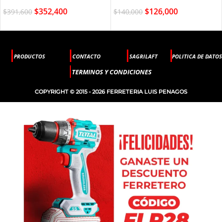
$
352,400
$
126,000
$
391,600
$
140,000
PRODUCTOS
CONTACTO
SAGRILAFT
POLITICA DE DATOS
TERMINOS Y CONDICIONES
COPYRIGHT © 2015 - 2026 FERRETERIA LUIS PENAGOS