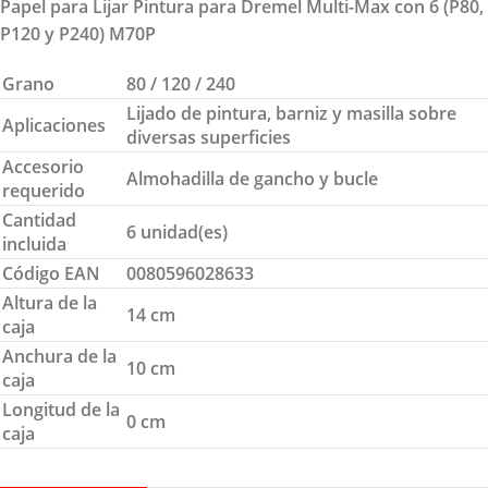
Papel para Lijar Pintura para Dremel Multi-Max con 6 (P80,
P120 y P240) M70P
Grano
80 / 120 / 240
Lijado de pintura, barniz y masilla sobre
Aplicaciones
diversas superficies
Accesorio
Almohadilla de gancho y bucle
requerido
Cantidad
6 unidad(es)
incluida
Código EAN
0080596028633
Altura de la
14 cm
caja
Anchura de la
10 cm
caja
Longitud de la
0 cm
caja