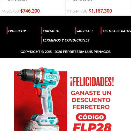
$
1,167,300
$
746,200
$
1,544,700
$
987,700
PRODUCTOS
CONTACTO
SAGRILAFT
POLITICA DE DATOS
TERMINOS Y CONDICIONES
COPYRIGHT © 2015 - 2026 FERRETERIA LUIS PENAGOS