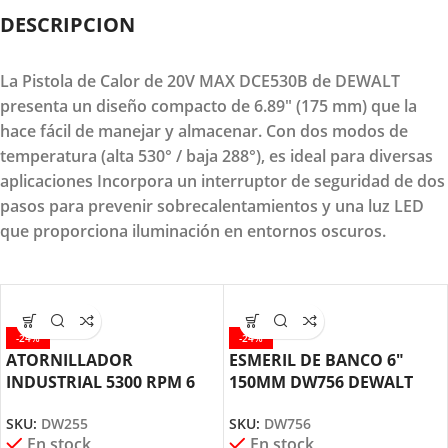
DESCRIPCION
La Pistola de Calor de 20V MAX DCE530B de DEWALT
presenta un diseño compacto de 6.89" (175 mm) que la
hace fácil de manejar y almacenar. Con dos modos de
temperatura (alta 530° / baja 288°), es ideal para diversas
aplicaciones Incorpora un interruptor de seguridad de dos
pasos para prevenir sobrecalentamientos y una luz LED
que proporciona iluminación en entornos oscuros.
-24%
-24%
ATORNILLADOR
ESMERIL DE BANCO 6″
INDUSTRIAL 5300 RPM 6
150MM DW756 DEWALT
AMPERIOS DW255 DEWALT
SKU:
DW756
SKU:
DW255
En stock
En stock