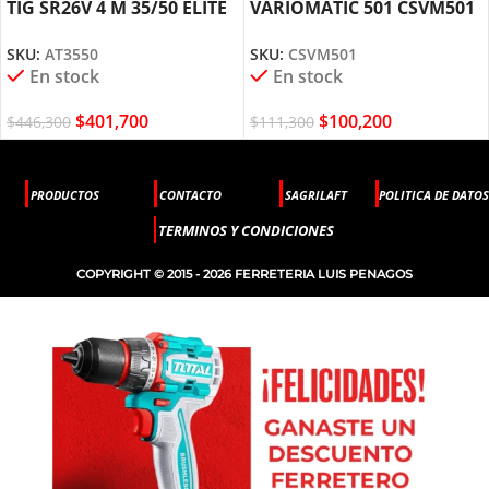
TIG SR26V 4 M 35/50 ELITE
VARIOMATIC 501 CSVM501
AT3550
ELITE
SKU:
AT3550
SKU:
CSVM501
En stock
En stock
$
401,700
$
100,200
$
446,300
$
111,300
PRODUCTOS
CONTACTO
SAGRILAFT
POLITICA DE DATOS
TERMINOS Y CONDICIONES
COPYRIGHT © 2015 - 2026 FERRETERIA LUIS PENAGOS