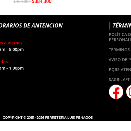
$
384,300
$
463,000
ORARIOS DE ANTENCION
TÉRMI
POLÍTICA 
PERSONAL
s a Viernes:
am - 5:00pm
TERMINOS 
AVISO DE 
ados:
am - 1:00pm
PQRS ATEN
SAGRILAFT
COPYRIGHT © 2015 - 2026 FERRETERIA LUIS PENAGOS