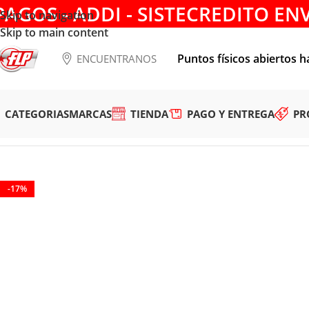
PAGOS - ADDI - SISTECREDITO EN
Skip to navigation
Skip to main content
Puntos físicos abiertos h
ENCUENTRANOS
CATEGORIAS
MARCAS
TIENDA
PAGO Y ENTREGA
PR
Tienda
/
HERRAMIENTAS MANUALES
/
PRENSAS
/
PRENSA EN 
-17%