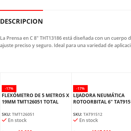
DESCRIPCION
La Prensa en C 8" THT13186 está diseñada con un cuerpo d
ajuste preciso y seguro. Ideal para una variedad de aplicac
-17%
-17%
FLEXÓMETRO DE 5 METROS X
LIJADORA NEUMÁTICA
19MM TMT126051 TOTAL
ROTOORBITAL 6″ TAT915
TOOLS
TOTAL TOOLS
SKU:
TMT126051
SKU:
TAT91512
En stock
En stock