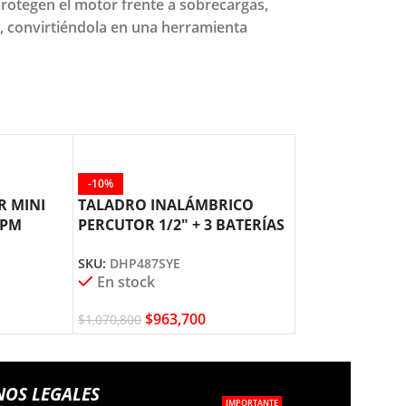
rotegen el motor frente a sobrecargas,
, convirtiéndola en una herramienta
-10%
R MINI
TALADRO INALÁMBRICO
RPM
PERCUTOR 1/2″ + 3 BATERÍAS
DHP487SYE MAKITA
SKU:
DHP487SYE
En stock
$
963,700
$
1,070,800
NOS LEGALES
IMPORTANTE