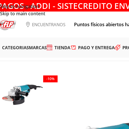
PAGOS - ADDI - SISTECREDITO EN
Skip to navigation
Skip to main content
Puntos físicos abiertos h
ENCUENTRANOS
CATEGORIAS
MARCAS
TIENDA
PAGO Y ENTREGA
PR
Tienda
/
HERRAMIENTAS ELÉCTRICAS
/
PULIDORAS
/
PULIDOR
-10%