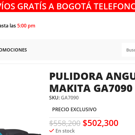
VÍOS GRATÍS A BOGOTÁ TELEFONO
asta las
5:00 pm
OMOCIONES
A ANGULAR 2200W 7″ MAKITA GA7090
PULIDORA ANGU
MAKITA GA7090
SKU:
GA7090
PRECIO EXCLUSIVO
$
502,300
$
558,200
En stock