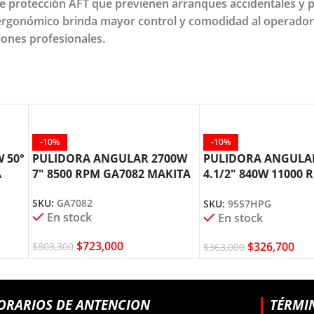
de protección AFT que previenen arranques accidentales y p
 ergonómico brinda mayor control y comodidad al operador
ciones profesionales.
-10%
-10%
 50°
PULIDORA ANGULAR 2700W
PULIDORA ANGULA
A
7″ 8500 RPM GA7082 MAKITA
4.1/2″ 840W 11000 
9557HPG MAKITA
SKU:
GA7082
SKU:
9557HPG
En stock
En stock
$
723,000
$
326,700
$
803,300
$
363,000
ORARIOS DE ANTENCION
TÉRMI