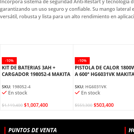
Incorpora sistema de seguridad Anti-Restart y tecnología 
garantizando un uso seguro y confiable. Su mango lateral
versátil, robusta y lista para un alto rendimiento en aplica
-10%
-10%
KIT DE BATERIAS 3AH +
PISTOLA DE CALOR 1800W
CARGADOR 198052-4 MAKITA
A 600° HG6031VK MAKIT
SKU:
198052-4
SKU:
HG6031VK
En stock
En stock
$
1,007,400
$
503,400
$
1,119,400
$
559,300
PUNTOS DE VENTA
H