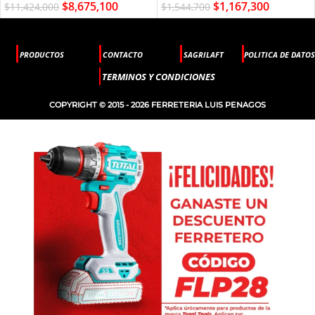
$
1,167,300
$
8,675,100
$
1,544,700
$
11,424,000
PRODUCTOS
CONTACTO
SAGRILAFT
POLITICA DE DATOS
TERMINOS Y CONDICIONES
COPYRIGHT © 2015 - 2026 FERRETERIA LUIS PENAGOS