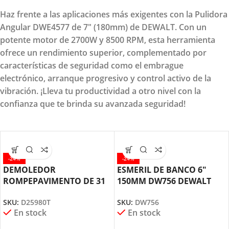
Haz frente a las aplicaciones más exigentes con la Pulidora
Angular DWE4577 de 7" (180mm) de DEWALT. Con un
potente motor de 2700W y 8500 RPM, esta herramienta
ofrece un rendimiento superior, complementado por
características de seguridad como el embrague
electrónico, arranque progresivo y control activo de la
vibración. ¡Lleva tu productividad a otro nivel con la
confianza que te brinda su avanzada seguridad!
-24%
-24%
DEMOLEDOR
ESMERIL DE BANCO 6″
ROMPEPAVIMENTO DE 31
150MM DW756 DEWALT
KILOS HEX 28MM D25980T
SKU:
DW756
SKU:
D25980T
DEWALT
En stock
En stock