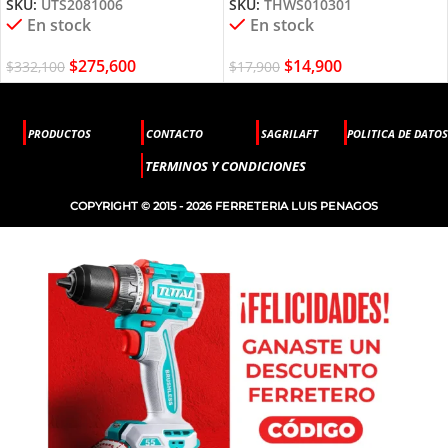
SKU:
UTS2081006
SKU:
THWS010301
En stock
En stock
$
275,600
$
14,900
$
332,100
$
17,900
PRODUCTOS
CONTACTO
SAGRILAFT
POLITICA DE DATOS
TERMINOS Y CONDICIONES
COPYRIGHT © 2015 - 2026 FERRETERIA LUIS PENAGOS