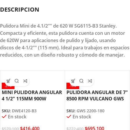
DESCRIPCION
Pulidora Mini de 4.1/2"" de 620 W SG6115-B3 Stanley.
Compacta y eficiente, esta pulidora cuenta con un motor
de 620W para aplicaciones de pulido y lijado, usando
discos de 4-1/2"" (115 mm). Ideal para trabajos en espacios
reducidos, con un diseño robusto y cómodo de manejar.
-27%
-10%
MINI PULIDORA ANGULAR
PULIDORA ANGULAR DE 7″
4 1/2″ 115MM 900W
8500 RPM VULCANO GWS
DWE4120 DEWALT
22-180 BOSCH
SKU:
DWE4120-B3
SKU:
GWS 2200-180
En stock
En stock
$
416,400
$
695,100
$
570,100
$
772,400