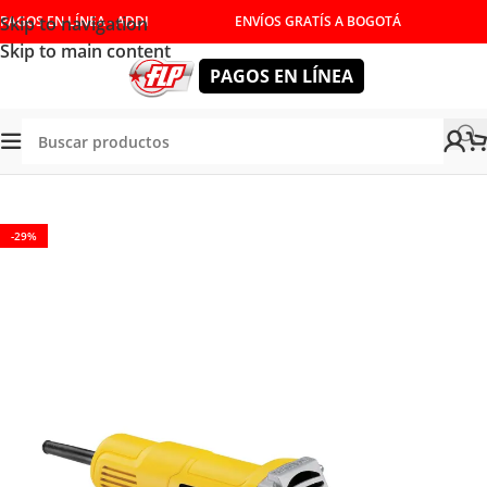
Skip to navigation
PAGOS EN LÍNEA - ADDI
ENVÍOS GRATÍS A BOGOTÁ
Skip to main content
PAGOS EN LÍNEA
Tienda
/
HERRAMIENTAS ELÉCTRICAS
/
PULIDORAS
-29%