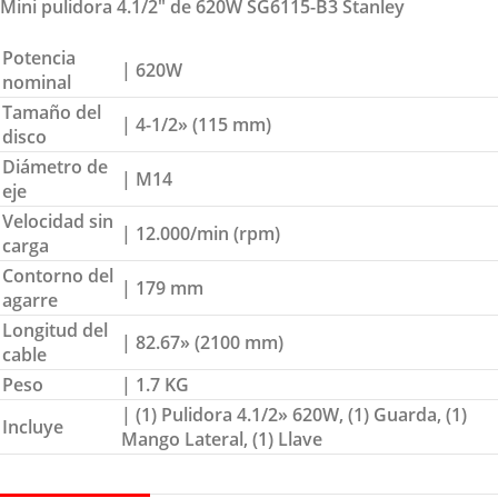
Mini pulidora 4.1/2″ de 620W SG6115-B3 Stanley
Potencia
| 620W
nominal
Tamaño del
| 4-1/2» (115 mm)
disco
Diámetro de
| M14
eje
Velocidad sin
| 12.000/min (rpm)
carga
Contorno del
| 179 mm
agarre
Longitud del
| 82.67» (2100 mm)
cable
Peso
| 1.7 KG
| (1) Pulidora 4.1/2» 620W, (1) Guarda, (1)
Incluye
Mango Lateral, (1) Llave