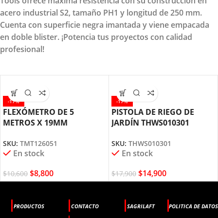
Tools ofrece máxima resistencia con su construcción en
acero industrial S2, tamaño PH1 y longitud de 250 mm.
Cuenta con superficie negra imantada y viene empacada
en doble blister. ¡Potencia tus proyectos con calidad
profesional!
-17%
-17%
FLEXÓMETRO DE 5
PISTOLA DE RIEGO DE
METROS X 19MM
JARDÍN THWS010301
TMT126051 TOTAL TOOLS
TOTAL TOOLS
SKU:
TMT126051
SKU:
THWS010301
En stock
En stock
$
8,800
$
14,900
$
10,600
$
17,900
PRODUCTOS
CONTACTO
SAGRILAFT
POLITICA DE DATOS