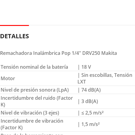
DETALLES
Remachadora Inalámbrica Pop 1/4″ DRV250 Makita
Tensión nominal de la batería
| 18 V
| Sin escobillas, Tensión
Motor
LXT
Nivel de presión sonora (LpA)
| 74 dB(A)
Incertidumbre del ruido (Factor
| 3 dB(A)
K)
Nivel de vibración (3 ejes)
| ≤ 2,5 m/s²
Incertidumbre de vibración
| 1,5 m/s²
(Factor K)