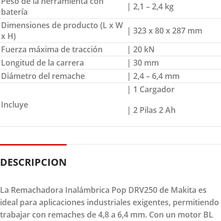
Peso de la herramienta con
| 2,1 – 2,4 kg
batería
Dimensiones de producto (L x W
| 323 x 80 x 287 mm
x H)
Fuerza máxima de tracción
| 20 kN
Longitud de la carrera
| 30 mm
Diámetro del remache
| 2,4 – 6,4 mm
| 1 Cargador
Incluye
| 2 Pilas 2 Ah
DESCRIPCION
La Remachadora Inalámbrica Pop DRV250 de Makita es
ideal para aplicaciones industriales exigentes, permitiendo
trabajar con remaches de 4,8 a 6,4 mm. Con un motor BL