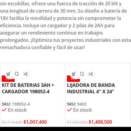
sin escobillas, ofrece una fuerza de tracción de 20 kN y
una longitud de carrera de 30 mm. Su diseño a batería de
18V facilita la movilidad y potencia sin comprometer la
eficiencia. Incluye un cargador y 2 pilas de 2Ah para
asegurar un rendimiento continuo en trabajos
prolongados. ¡Optimiza tus proyectos industriales con esta
remachadora confiable y fácil de usar!
-10%
-10%
KIT DE BATERIAS 3AH +
LIJADORA DE BANDA
CARGADOR 198052-4
INDUSTRIAL 4″ X 24″
MAKITA
1200W MAKITA 9403
SKU:
198052-4
SKU:
9403
En stock
En stock
$
1,007,400
$
1,408,500
$
1,119,400
$
1,565,000