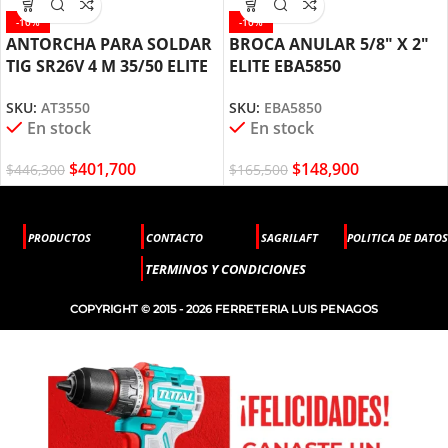
-10%
-10%
ANTORCHA PARA SOLDAR
BROCA ANULAR 5/8″ X 2″
TIG SR26V 4 M 35/50 ELITE
ELITE EBA5850
AT3550
SKU:
EBA5850
SKU:
AT3550
En stock
En stock
$
148,900
$
401,700
$
165,500
$
446,300
PRODUCTOS
CONTACTO
SAGRILAFT
POLITICA DE DATOS
TERMINOS Y CONDICIONES
COPYRIGHT © 2015 - 2026 FERRETERIA LUIS PENAGOS