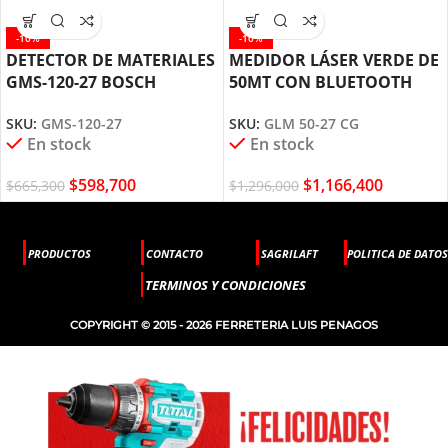
-10%
-10%
DETECTOR DE MATERIALES
MEDIDOR LÁSER VERDE DE
GMS-120-27 BOSCH
50MT CON BLUETOOTH
GLM 50-27 CG BOSCH
SKU:
GMS-120-27
SKU:
GLM 50-27 CG
En stock
En stock
$
598,700
$
1,166,400
$
665,300
$
1,296,000
PRODUCTOS
CONTACTO
SAGRILAFT
POLITICA DE DATOS
TERMINOS Y CONDICIONES
COPYRIGHT © 2015 - 2026 FERRETERIA LUIS PENAGOS