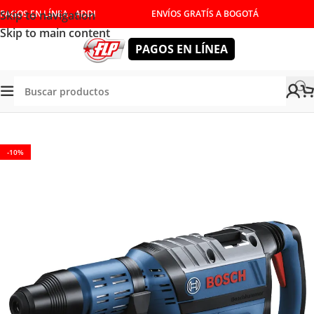
Skip to navigation
PAGOS EN LÍNEA - ADDI
ENVÍOS GRATÍS A BOGOTÁ
Skip to main content
PAGOS EN LÍNEA
Tienda
/
HERRAMIENTAS INALÁMBRICAS
/
ROTOMARTILLOS
-10%