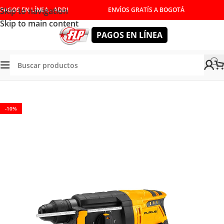
Skip to navigation
PAGOS EN LÍNEA - ADDI
ENVÍOS GRATÍS A BOGOTÁ
Skip to main content
PAGOS EN LÍNEA
Tienda
/
HERRAMIENTAS INALÁMBRICAS
/
ROTOMARTILLOS
-10%