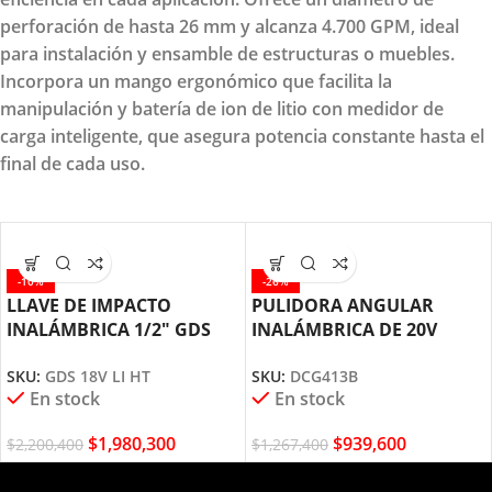
perforación de hasta 26 mm y alcanza 4.700 GPM, ideal
para instalación y ensamble de estructuras o muebles.
Incorpora un mango ergonómico que facilita la
manipulación y batería de ion de litio con medidor de
carga inteligente, que asegura potencia constante hasta el
final de cada uso.
-10%
-26%
LLAVE DE IMPACTO
PULIDORA ANGULAR
INALÁMBRICA 1/2″ GDS
INALÁMBRICA DE 20V
18V-LI HT BOSCH
BRUSHLESS DCG413B
SKU:
GDS 18V LI HT
SKU:
DCG413B
DEWALT
En stock
En stock
$
1,980,300
$
939,600
$
2,200,400
$
1,267,400