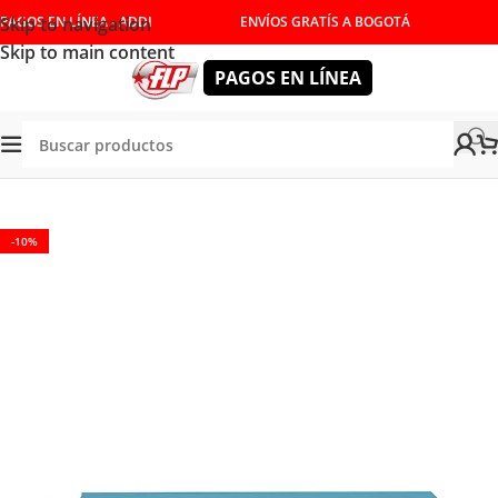
Skip to navigation
PAGOS EN LÍNEA - ADDI
ENVÍOS GRATÍS A BOGOTÁ
Skip to main content
PAGOS EN LÍNEA
Tienda
/
HERRAMIENTAS MANUALES
/
CORTE Y DESBASTE
-10%