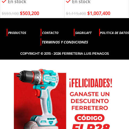
En stock
En stock
$
503,200
$
1,007,400
$
559,100
$
1,119,400
PRODUCTOS
CONTACTO
SAGRILAFT
POLITICA DE DATOS
TERMINOS Y CONDICIONES
COPYRIGHT © 2015 - 2026 FERRETERIA LUIS PENAGOS