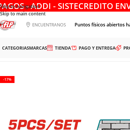
PAGOS - ADDI - SISTECREDITO EN
Skip to navigation
Skip to main content
Puntos físicos abiertos h
ENCUENTRANOS
CATEGORIAS
MARCAS
TIENDA
PAGO Y ENTREGA
PR
Tienda
/
HERRAMIENTAS MANUALES
/
CORTE Y DESBASTE
/
S
-17%