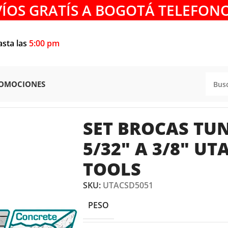
VÍOS GRATÍS A BOGOTÁ TELEFONO
asta las
5:00 pm
OMOCIONES
ET BROCAS TUNGSTENO DE 5/32″ A 3/8″ UTACSD5051 TOT
SET BROCAS TU
5/32″ A 3/8″ U
TOOLS
SKU:
UTACSD5051
PESO