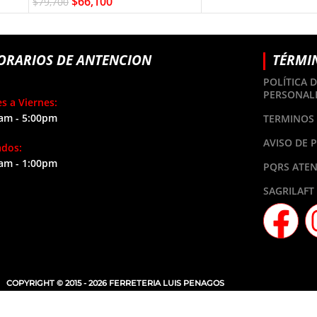
$
66,100
$
79,700
ORARIOS DE ANTENCION
TÉRMI
POLÍTICA 
PERSONAL
s a Viernes:
am - 5:00pm
TERMINOS 
AVISO DE 
ados:
am - 1:00pm
PQRS ATEN
SAGRILAFT
COPYRIGHT © 2015 - 2026 FERRETERIA LUIS PENAGOS