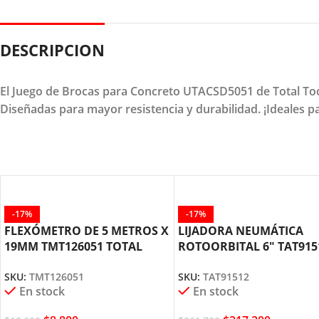
DESCRIPCION
El Juego de Brocas para Concreto UTACSD5051 de Total Tools 
Diseñadas para mayor resistencia y durabilidad. ¡Ideales p
-17%
-17%
FLEXÓMETRO DE 5 METROS X
LIJADORA NEUMÁTICA
19MM TMT126051 TOTAL
ROTOORBITAL 6″ TAT915
TOOLS
TOTAL TOOLS
SKU:
TMT126051
SKU:
TAT91512
En stock
En stock