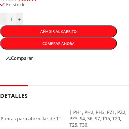
En stock
-
+
AÑADIR AL CARRITO
COMPRAR AHORA
Comparar
DETALLES
| PH1, PH2, PH3, PZ1, PZ2,
Puntas para atornillar de 1”
PZ3, S4, S6, S7, T15, T20,
T25, T30.