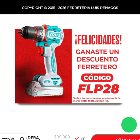
COPYRIGHT © 2015 - 2026 FERRETERIA LUIS PENAGOS
SET X-LINE 34
-
+
PIEZAS
$
99,900
MADERA,
En