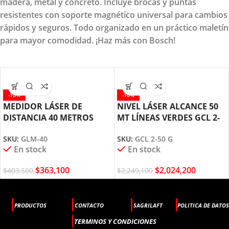
madera, metal y concreto. Incluye brocas y puntas
resistentes con soporte magnético universal para cambios
rápidos y seguros. Todo organizado en un práctico maletín
para mayor comodidad. ¡Haz más con Bosch!
-10%
-10%
MEDIDOR LÁSER DE
NIVEL LÁSER ALCANCE 50
DISTANCIA 40 METROS
MT LÍNEAS VERDES GCL 2-
GLM-40 BOSCH
50 G BOSCH
SKU:
GLM-40
SKU:
GCL 2-50 G
En stock
En stock
$
363,100
$
2,024,200
$
403,500
$
2,249,100
PRODUCTOS
CONTACTO
SAGRILAFT
POLITICA DE DATOS
TERMINOS Y CONDICIONES