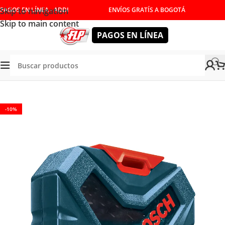
Skip to navigation
PAGOS EN LÍNEA - ADDI
ENVÍOS GRATÍS A BOGOTÁ
Skip to main content
PAGOS EN LÍNEA
Tienda
/
ACCESORIOS
-10%