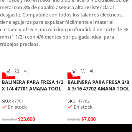
ferrosos y no ferrosos, incluido el acero inoxidable. Su bi-
metal con 8% de cobalto asegura alta resistencia al
desgaste. Compatible con todos los taladros eléctricos,
tiene agujeros para expulsar fácilmente el material
cortado y ofrece una máxima profundidad de corte de 38
mm (1 1/2") con 4/6 dientes por pulgada, ideal para
trabajos precisos.
-10%
-10%
BALINERA PARA FRESA 1/2
BALINERA PARA FRESA 3/8
X 1/4 47701 AMANA TOOL
X 3/16 47702 AMANA TOOL
SKU:
47701
SKU:
47702
En stock
En stock
$
23,600
$
7,000
$
26,200
$
7,800