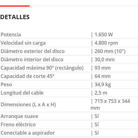
DETALLES
Potencia
| 1.650 W
Velocidad sin carga
| 4.800 rpm
Diámetro exterior del disco
| 260 mm (10″)
Diámetro interior del disco
| 30,0 mm
Capacidad máxima 90° (rectángulo)
| 93 mm
Capacidad de corte 45°
| 64 mm
Peso
| 34,9 kg
Longitud del cable
| 2,5 m
| 715 x 753 x 344
Dimensiones (L x A x H)
mm
Arranque suave
| Sí
Freno eléctrico
| Sí
Conectable a aspirador
| Sí