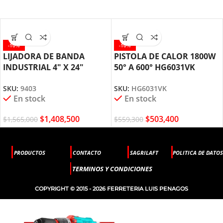
-10%
-10%
LIJADORA DE BANDA
PISTOLA DE CALOR 1800W
INDUSTRIAL 4″ X 24″
50° A 600° HG6031VK
1200W MAKITA 9403
MAKITA
SKU:
9403
SKU:
HG6031VK
En stock
En stock
$
1,408,500
$
503,400
$
1,565,000
$
559,300
PRODUCTOS
CONTACTO
SAGRILAFT
POLITICA DE DATOS
TERMINOS Y CONDICIONES
COPYRIGHT © 2015 - 2026 FERRETERIA LUIS PENAGOS