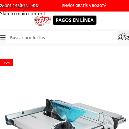
Skip to navigation
PAGOS EN LÍNEA - ADDI
ENVÍOS GRATÍS A BOGOTÁ
Skip to main content
PAGOS EN LÍNEA
Tienda
/
HERRAMIENTAS ELÉCTRICAS
/
SIERRAS
-10%