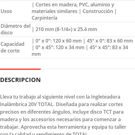
| Cortes en madera, PVC, aluminio y
Usos
materiales similares | Construcción |
Carpintería
Diámetro del
| 210 mm (8-1/4») x 25.4 mm
disco
| 0° x 0°: 120 x 60 mm | 45° x 0°: 83 x 60 mm
Capacidad
| 0° x 45°: 120 x 34 mm | 45° x 45°: 83 x 34
de corte
mm
DESCRIPCION
Lleva tu trabajo al siguiente nivel con la Ingleteadora
Inalámbrica 20V TOTAL. Diseñada para realizar cortes
precisos en diferentes ángulos, incluye disco TCT para
madera y los accesorios necesarios para comenzar a
trabajar. Aprovecha esta herramienta y equipa tu taller
con la calidad y rendimiento de TOTAL.