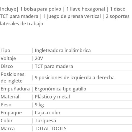
Incluye| 1 bolsa para polvo | 1 llave hexagonal | 1 disco
TCT para madera | 1 juego de prensa vertical | 2 soportes
laterales de trabajo
Tipo
| Ingleteadora inalámbrica
Voltaje
| 20V
Disco
| TCT para madera
Posiciones
| 9 posiciones de izquierda a derecha
de inglete
Empuñadura
| Ergonómica tipo gatillo
Material
| Plástico y metal
Peso
| 9 kg
Empaque
| Caja a color
Color
| Turquesa
Marca
| TOTAL TOOLS