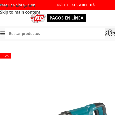
Skip to navigation
PAGOS EN LÍNEA - ADDI
ENVÍOS GRATÍS A BOGOTÁ
Skip to main content
PAGOS EN LÍNEA
Tienda
/
HERRAMIENTAS ELÉCTRICAS
/
SIERRAS
-10%