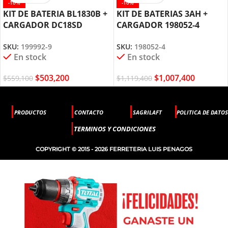
-10%
-10%
KIT DE BATERIA BL1830B +
KIT DE BATERIAS 3AH +
CARGADOR DC18SD
CARGADOR 198052-4
MAKITA
MAKITA
SKU:
199992-9
SKU:
198052-4
En stock
En stock
$
503,200
$
1,007,400
$
559,100
$
1,119,400
PRODUCTOS
CONTACTO
SAGRILAFT
POLITICA DE DATOS
TERMINOS Y CONDICIONES
COPYRIGHT © 2015 - 2026 FERRETERIA LUIS PENAGOS