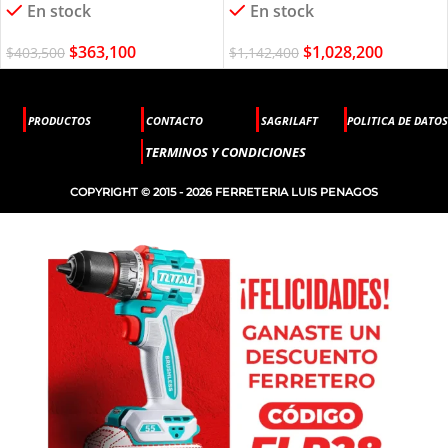
En stock
En stock
$
363,100
$
1,028,200
$
403,500
$
1,142,400
PRODUCTOS
CONTACTO
SAGRILAFT
POLITICA DE DATOS
TERMINOS Y CONDICIONES
COPYRIGHT © 2015 - 2026 FERRETERIA LUIS PENAGOS