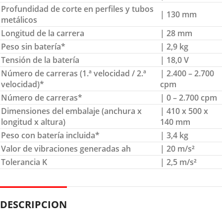
Profundidad de corte en perfiles y tubos
| 130 mm
metálicos
Longitud de la carrera
| 28 mm
Peso sin batería*
| 2,9 kg
Tensión de la batería
| 18,0 V
Número de carreras (1.ª velocidad / 2.ª
| 2.400 – 2.700
velocidad)*
cpm
Número de carreras*
| 0 – 2.700 cpm
Dimensiones del embalaje (anchura x
| 410 x 500 x
longitud x altura)
140 mm
Peso con batería incluida*
| 3,4 kg
Valor de vibraciones generadas ah
| 20 m/s²
Tolerancia K
| 2,5 m/s²
DESCRIPCION