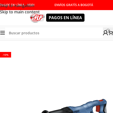
Skip to navigation
PAGOS EN LÍNEA - ADDI
ENVÍOS GRATÍS A BOGOTÁ
Skip to main content
PAGOS EN LÍNEA
Tienda
/
HERRAMIENTAS INALÁMBRICAS
/
SIERRAS
/
SABLE
-10%