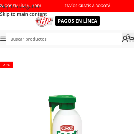
Skip to navigation
PAGOS EN LÍNEA - ADDI
ENVÍOS GRATÍS A BOGOTÁ
Skip to main content
PAGOS EN LÍNEA
Tienda
/
LIMPIEZA AUTOMOTRIZ
/
SILICONAS
-10%