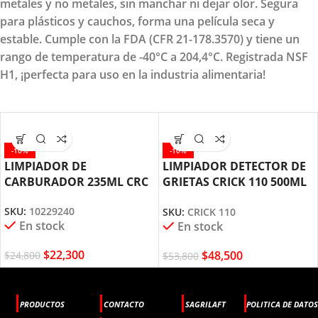
metales y no metales, sin manchar ni dejar olor. Segura
para plásticos y cauchos, forma una película seca y
estable. Cumple con la FDA (CFR 21-178.3570) y tiene un
rango de temperatura de -40°C a 204,4°C. Registrada NSF
H1, ¡perfecta para uso en la industria alimentaria!
-10%
-10%
LIMPIADOR DE
LIMPIADOR DETECTOR DE
CARBURADOR 235ML CRC
GRIETAS CRICK 110 500ML
CRC
SKU:
10229240
SKU:
CRICK 110
En stock
En stock
$
22,300
$
48,500
$
24,800
$
53,800
PRODUCTOS
CONTACTO
SAGRILAFT
POLITICA DE DATOS