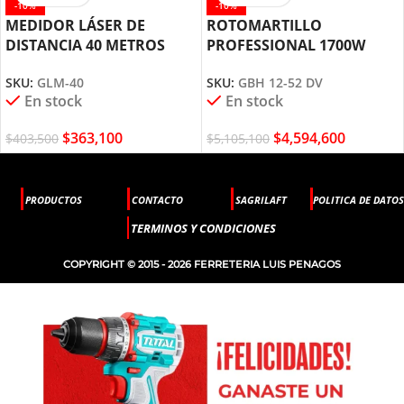
-10%
-10%
MEDIDOR LÁSER DE
ROTOMARTILLO
DISTANCIA 40 METROS
PROFESSIONAL 1700W
GLM-40 BOSCH
GBH 12-52 DV BOSCH
SKU:
GLM-40
SKU:
GBH 12-52 DV
En stock
En stock
$
363,100
$
4,594,600
$
403,500
$
5,105,100
PRODUCTOS
CONTACTO
SAGRILAFT
POLITICA DE DATOS
TERMINOS Y CONDICIONES
COPYRIGHT © 2015 - 2026 FERRETERIA LUIS PENAGOS