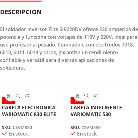
DESCRIPCION
El soldador inversor Elite SI9220DV ofrece 220 amperios de
potencia y funciona con voltajes de 110V y 220V, ideal para
uso profesional pesado. Compatible con electrodos 7018,
6010, 6011, 6013 y otros, garantiza un rendimiento
confiable y versátil para diversas aplicaciones de
soldadura.
-10%
-10%
CARETA ELECTRONICA
CARETA INTELIGENTE
VARIOMATIC 830 ELITE
VARIOMATIC 530
CSVM830
ELECTRONICA CSVM530
SKU:
CSVM830
SKU:
CSVM530
ELITE
En stock
En stock