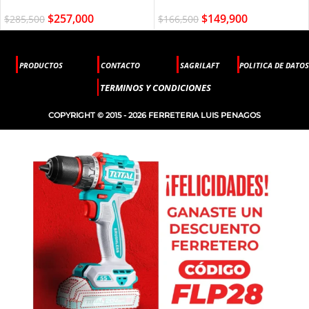
$
257,000
$
149,900
$
285,500
$
166,500
PRODUCTOS
CONTACTO
SAGRILAFT
POLITICA DE DATOS
TERMINOS Y CONDICIONES
COPYRIGHT © 2015 - 2026 FERRETERIA LUIS PENAGOS