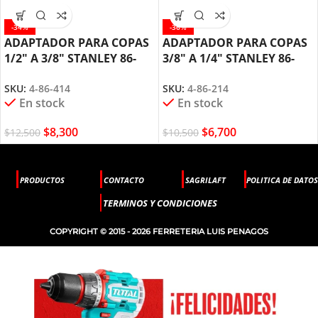
-34%
-36%
ADAPTADOR PARA COPAS
ADAPTADOR PARA COPAS
1/2″ A 3/8″ STANLEY 86-
3/8″ A 1/4″ STANLEY 86-
414
214
SKU:
4-86-414
SKU:
4-86-214
En stock
En stock
$
8,300
$
6,700
$
12,500
$
10,500
PRODUCTOS
CONTACTO
SAGRILAFT
POLITICA DE DATOS
TERMINOS Y CONDICIONES
COPYRIGHT © 2015 - 2026 FERRETERIA LUIS PENAGOS