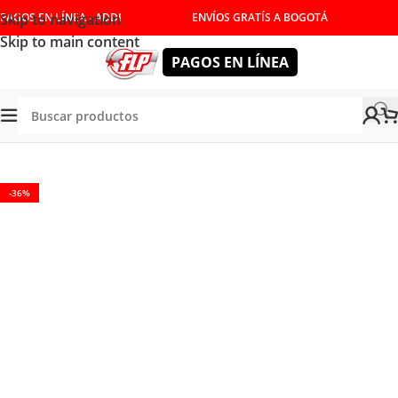
Skip to navigation
PAGOS EN LÍNEA - ADDI
ENVÍOS GRATÍS A BOGOTÁ
Skip to main content
PAGOS EN LÍNEA
NUALES
/
DESTORNILLADORES Y LLAVES
/
DESTORNILLADOR
-36%