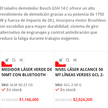
El taladro demoledor Bosch GSH 14 C ofrece un alto
rendimiento de demolición gracias a su potencia de 1750
W y fuerza de impacto de 28 J. Incorpora motor Brushless
sin escobillas para mayor durabilidad, sistema de giro
alternativo de engranajes y control antivibración que
reduce la fatiga durante trabajos exigentes.
-10%
-10%
MEDIDOR LÁSER VERDE DE
NIVEL LÁSER ALCANCE 50
50MT CON BLUETOOTH
MT LÍNEAS VERDES GCL 2-
GLM 50-27 CG BOSCH
50 G BOSCH
SKU:
GLM 50-27 CG
SKU:
GCL 2-50 G
En stock
En stock
$
1,166,400
$
2,024,200
$
1,296,000
$
2,249,100