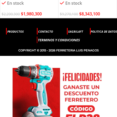
En stock
En stock
$
1,980,300
$
8,343,100
$
2,200,300
$
9,270,100
PRODUCTOS
CONTACTO
SAGRILAFT
POLITICA DE DATOS
TERMINOS Y CONDICIONES
COPYRIGHT © 2015 - 2026 FERRETERIA LUIS PENAGOS