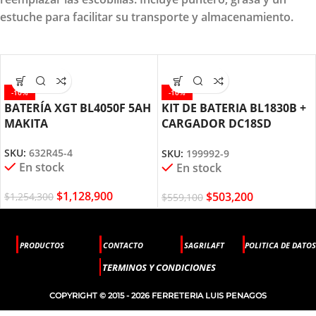
estuche para facilitar su transporte y almacenamiento.
-10%
-10%
BATERÍA XGT BL4050F 5AH
KIT DE BATERIA BL1830B +
MAKITA
CARGADOR DC18SD
MAKITA
SKU:
632R45-4
SKU:
199992-9
En stock
En stock
$
1,128,900
$
503,200
$
1,254,300
$
559,100
PRODUCTOS
CONTACTO
SAGRILAFT
POLITICA DE DATOS
TERMINOS Y CONDICIONES
COPYRIGHT © 2015 - 2026 FERRETERIA LUIS PENAGOS