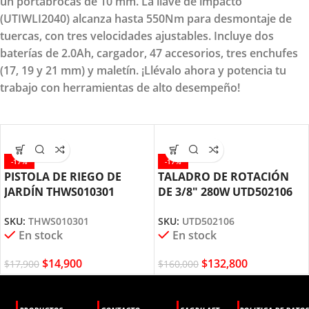
un portabrocas de 10 mm. La llave de impacto
(UTIWLI2040) alcanza hasta 550Nm para desmontaje de
tuercas, con tres velocidades ajustables. Incluye dos
baterías de 2.0Ah, cargador, 47 accesorios, tres enchufes
(17, 19 y 21 mm) y maletín. ¡Llévalo ahora y potencia tu
trabajo con herramientas de alto desempeño!
-17%
-17%
PISTOLA DE RIEGO DE
TALADRO DE ROTACIÓN
JARDÍN THWS010301
DE 3/8″ 280W UTD502106
TOTAL TOOLS
TOTAL TOOLS
SKU:
THWS010301
SKU:
UTD502106
En stock
En stock
$
14,900
$
132,800
$
17,900
$
160,000