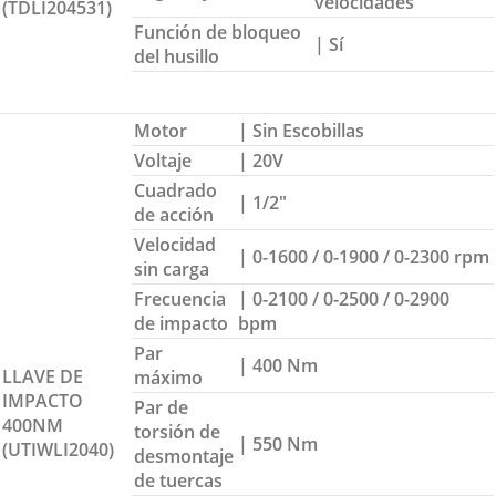
velocidades
(TDLI204531)
Función de bloqueo
| Sí
del husillo
Motor
| Sin Escobillas
Voltaje
| 20V
Cuadrado
| 1/2″
de acción
Velocidad
| 0-1600 / 0-1900 / 0-2300 rpm
sin carga
Frecuencia
| 0-2100 / 0-2500 / 0-2900
de impacto
bpm
Par
| 400 Nm
LLAVE DE
máximo
IMPACTO
Par de
400NM
torsión de
| 550 Nm
(UTIWLI2040)
desmontaje
de tuercas