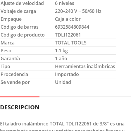
Ajuste de velocidad
6 niveles
Voltaje de carga
220–240 V ~ 50/60 Hz
Empaque
Caja a color
Código de barras
6932584809844
Código de producto
TDLI122061
Marca
TOTAL TOOLS
Peso
1.1 kg
Garantía
1 año
Tipo
Herramientas inalámbricas
Procedencia
Importado
Se vende por
Unidad
DESCRIPCION
El taladro inalámbrico TOTAL TDLI122061 de 3/8" es una
herramienta compacta y práctica para trabajos ligeros y