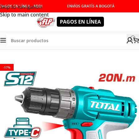
Skip to navigation
PAGOS EN LÍNEA - ADDI
ENVÍOS GRATÍS A BOGOTÁ
Skip to main content
PAGOS EN LÍNEA
RRAMIENTAS INALÁMBRICAS
/
TALADROS
/
ATORNILLADOR
-17%