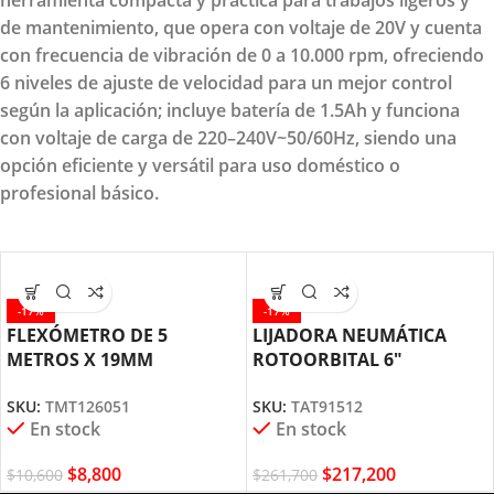
de mantenimiento, que opera con voltaje de 20V y cuenta
con frecuencia de vibración de 0 a 10.000 rpm, ofreciendo
6 niveles de ajuste de velocidad para un mejor control
según la aplicación; incluye batería de 1.5Ah y funciona
con voltaje de carga de 220–240V~50/60Hz, siendo una
opción eficiente y versátil para uso doméstico o
profesional básico.
-17%
-17%
FLEXÓMETRO DE 5
LIJADORA NEUMÁTICA
METROS X 19MM
ROTOORBITAL 6″
TMT126051 TOTAL TOOLS
TAT91512 TOTAL TOOLS
SKU:
TMT126051
SKU:
TAT91512
En stock
En stock
$
8,800
$
217,200
$
10,600
$
261,700