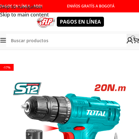
Skip to navigation
PAGOS EN LÍNEA - ADDI
ENVÍOS GRATÍS A BOGOTÁ
Skip to main content
PAGOS EN LÍNEA
Tienda
/
HERRAMIENTAS INALÁMBRICAS
/
TALADROS
-17%