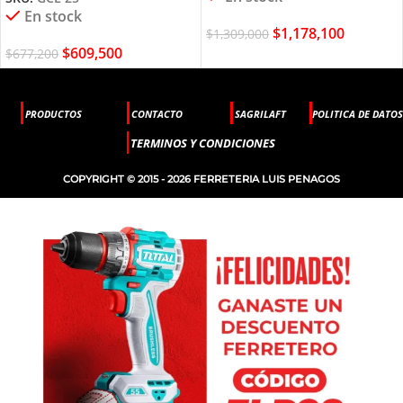
En stock
$
1,178,100
$
1,309,000
$
609,500
$
677,200
PRODUCTOS
CONTACTO
SAGRILAFT
POLITICA DE DATOS
TERMINOS Y CONDICIONES
COPYRIGHT © 2015 - 2026 FERRETERIA LUIS PENAGOS