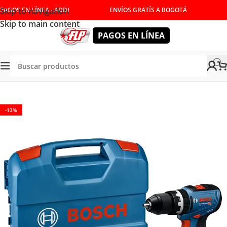
Skip to navigation
PAGOS EN LÍNEA - ADDI
ENVÍOS GRATÍS A BOGOTÁ
Skip to main content
PAGOS EN LÍNEA
/
HERRAMIENTAS INALÁMBRICAS
/
TALADROS
/
PERCUTORES
-13%