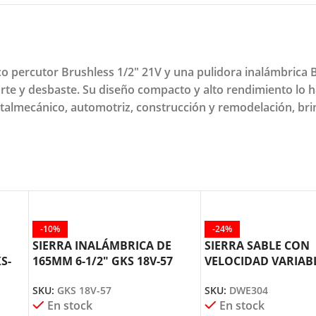
 percutor Brushless 1/2" 21V y una pulidora inalámbrica B
corte y desbaste. Su diseño compacto y alto rendimiento lo 
etalmecánico, automotriz, construcción y remodelación, bri
-10%
-24%
SIERRA INALÁMBRICA DE
SIERRA SABLE CON
S-
165MM 6-1/2″ GKS 18V-57
VELOCIDAD VARIAB
BOSCH
DWE304 DEWALT
SKU:
GKS 18V-57
SKU:
DWE304
En stock
En stock