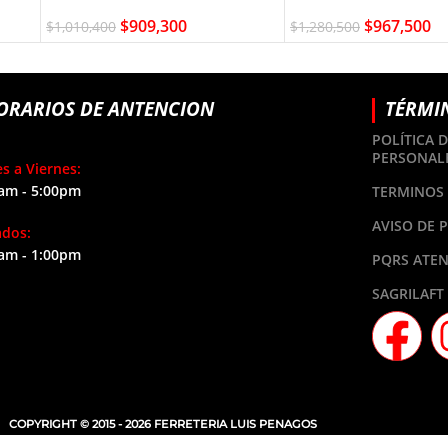
$
909,300
$
967,500
$
1,010,400
$
1,280,500
ORARIOS DE ANTENCION
TÉRMI
POLÍTICA 
PERSONAL
s a Viernes:
am - 5:00pm
TERMINOS 
AVISO DE 
ados:
am - 1:00pm
PQRS ATEN
SAGRILAFT
COPYRIGHT © 2015 - 2026 FERRETERIA LUIS PENAGOS