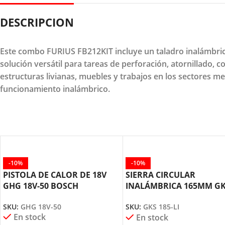
DESCRIPCION
Este combo FURIUS FB212KIT incluye un taladro inalámbrico
solución versátil para tareas de perforación, atornillado, 
estructuras livianas, muebles y trabajos en los sectores m
funcionamiento inalámbrico.
-10%
-10%
PISTOLA DE CALOR DE 18V
SIERRA CIRCULAR
GHG 18V-50 BOSCH
INALÁMBRICA 165MM GK
185-LI BOSCH
SKU:
GHG 18V-50
SKU:
GKS 185-LI
En stock
En stock