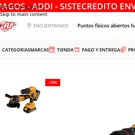
PAGOS - ADDI - SISTECREDITO EN
Skip to navigation
Skip to main content
Puntos físicos abiertos h
ENCUENTRANOS
CATEGORIAS
MARCAS
TIENDA
PAGO Y ENTREGA
PR
Tienda
/
HERRAMIENTAS INALÁMBRICAS
/
COMBOS
/
TALADR
-10%