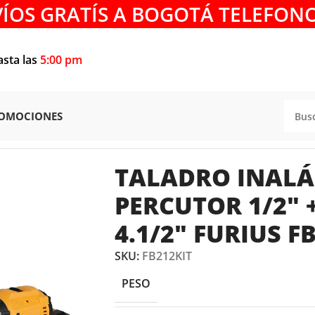
VÍOS GRATÍS A BOGOTÁ TELEFONO
asta las
5:00 pm
OMOCIONES
O INALÁMBRICO PERCUTOR 1/2″ + PULIDORA 4.1/2″ FURIU
TALADRO INAL
PERCUTOR 1/2″ 
4.1/2″ FURIUS F
SKU:
FB212KIT
PESO