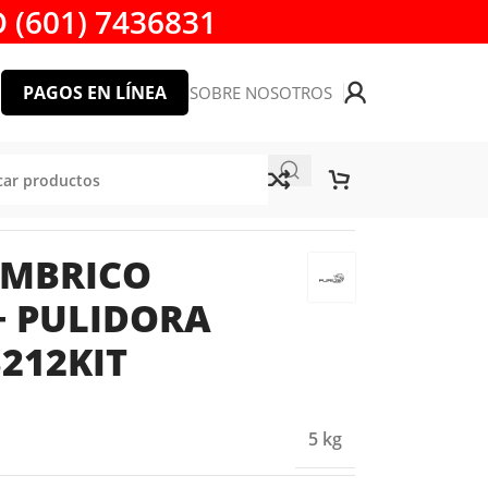
 (601) 7436831
PAGOS EN LÍNEA
SOBRE NOSOTROS
S FB212KIT
ÁMBRICO
+ PULIDORA
B212KIT
5 kg