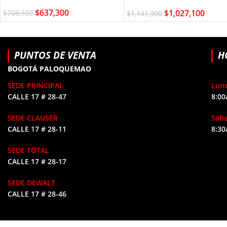
$
637,300
$
1,027,100
$
708,100
$
1,141,300
PUNTOS DE VENTA
H
BOGOTÁ PALOQUEMAO
SEDE PRINCIPAL
Lune
CALLE 17 # 28-47
8:00
SEDE CLAUSER
Sáb
CALLE 17 # 28-11
8:30
SEDE TOTAL
CALLE 17 # 28-17
SEDE DEWALT
CALLE 17 # 28-46