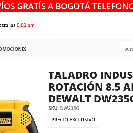
VÍOS GRATÍS A BOGOTÁ TELEFONO
asta las
5:00 pm
OMOCIONES
CION
/
TALADRO INDUSTRIAL ROTACIÓN 8.5 AMP 1/2″ DE
TALADRO INDUS
ROTACIÓN 8.5 A
DEWALT DW235
SKU:
DW235G
PRECIO EXCLUSIVO