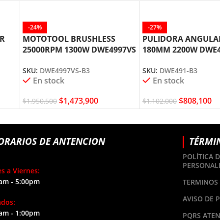
-24%
-27%
AR
MOTOTOOL BRUSHLESS
PULIDORA ANGULAR
25000RPM 1300W DWE4997VS
180MM 2200W DWE
DEWALT
DEWALT
SKU:
DWE4997VS-B3
SKU:
DWE491-B3
En stock
En stock
$
1,473,900
$
808,100
$
1,950,500
$
1,102,000
ORARIOS DE ANTENCION
TÉRMI
POLÍTICA 
PERSONAL
s a Viernes:
am - 5:00pm
TERMINOS 
AVISO DE 
ados:
am - 1:00pm
PQRS ATEN