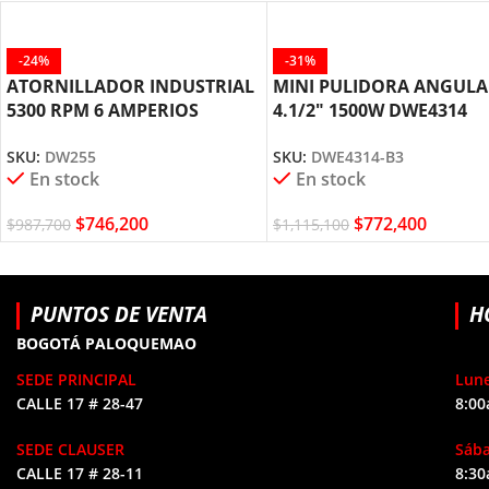
-24%
-31%
ATORNILLADOR INDUSTRIAL
MINI PULIDORA ANGUL
5300 RPM 6 AMPERIOS
4.1/2″ 1500W DWE4314
DW255 DEWALT
DEWALT
SKU:
DW255
SKU:
DWE4314-B3
En stock
En stock
$
746,200
$
772,400
$
987,700
$
1,115,100
PUNTOS DE VENTA
H
BOGOTÁ PALOQUEMAO
SEDE PRINCIPAL
Lune
CALLE 17 # 28-47
8:00
SEDE CLAUSER
Sáb
CALLE 17 # 28-11
8:30