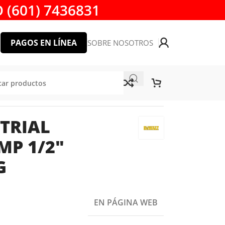
 (601) 7436831
PAGOS EN LÍNEA
SOBRE NOSOTROS
WALT DW235G
TRIAL
MP 1/2″
G
EN PÁGINA WEB