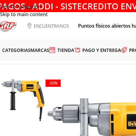
PAGOS - ADDI - SISTECREDITO EN
Skip to navigation
Skip to main content
Puntos físicos abiertos h
ENCUENTRANOS
CATEGORIAS
MARCAS
TIENDA
PAGO Y ENTREGA
PR
Tienda
/
HERRAMIENTAS INALÁMBRICAS
/
TALADROS
/
ROTA
-20%