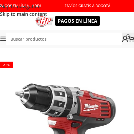
Skip to navigation
PAGOS EN LÍNEA - ADDI
ENVÍOS GRATÍS A BOGOTÁ
Skip to main content
PAGOS EN LÍNEA
/
HERRAMIENTAS INALÁMBRICAS
/
TALADROS
/
PERCUTORES
-10%