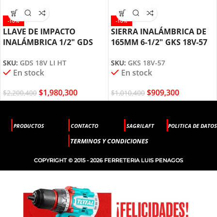
-10%
-10%
LLAVE DE IMPACTO
SIERRA INALÁMBRICA DE
INALÁMBRICA 1/2″ GDS
165MM 6-1/2″ GKS 18V-57
18V-LI HT BOSCH
BOSCH
SKU:
GDS 18V LI HT
SKU:
GKS 18V-57
En stock
En stock
$
1,980,300
$
909,300
$
2,200,400
$
1,010,400
PRODUCTOS
CONTACTO
SAGRILAFT
POLITICA DE DATOS
TERMINOS Y CONDICIONES
COPYRIGHT © 2015 - 2026 FERRETERIA LUIS PENAGOS