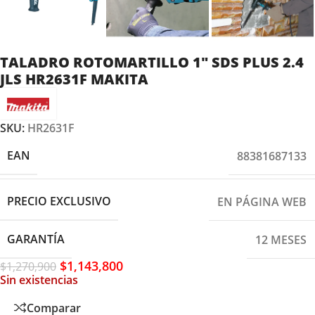
TALADRO ROTOMARTILLO 1″ SDS PLUS 2.4
JLS HR2631F MAKITA
SKU:
HR2631F
EAN
88381687133
PRECIO EXCLUSIVO
EN PÁGINA WEB
GARANTÍA
12 MESES
$
1,143,800
$
1,270,900
Sin existencias
Comparar