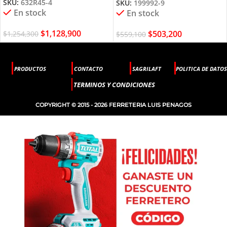
SKU:
632R45-4
SKU:
199992-9
En stock
En stock
$
1,128,900
$
503,200
$
1,254,300
$
559,100
PRODUCTOS
CONTACTO
SAGRILAFT
POLITICA DE DATOS
TERMINOS Y CONDICIONES
COPYRIGHT © 2015 - 2026 FERRETERIA LUIS PENAGOS