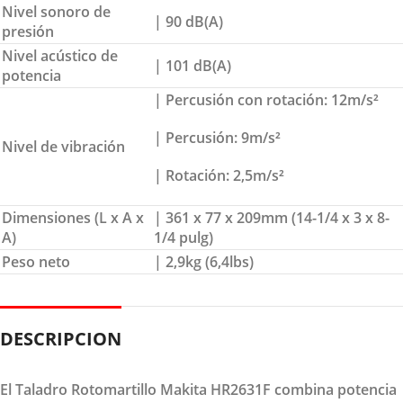
Nivel sonoro de
| 90 dB(A)
presión
Nivel acústico de
| 101 dB(A)
potencia
| Percusión con rotación: 12m/s²
| Percusión: 9m/s²
Nivel de vibración
| Rotación: 2,5m/s²
Dimensiones (L x A x
| 361 x 77 x 209mm (14-1/4 x 3 x 8-
A)
1/4 pulg)
Peso neto
| 2,9kg (6,4lbs)
DESCRIPCION
El Taladro Rotomartillo Makita HR2631F combina potencia