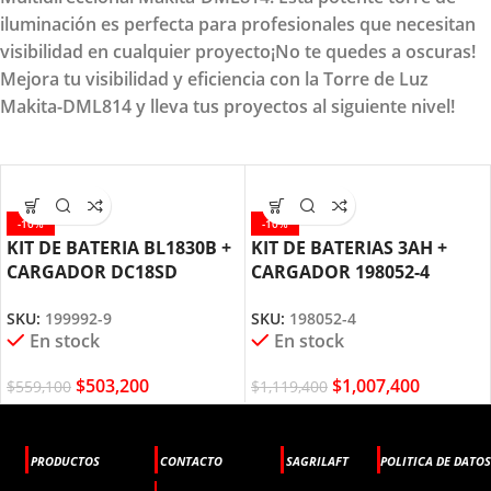
iluminación es perfecta para profesionales que necesitan
visibilidad en cualquier proyecto¡No te quedes a oscuras!
Mejora tu visibilidad y eficiencia con la Torre de Luz
Makita-DML814 y lleva tus proyectos al siguiente nivel!
-10%
-10%
KIT DE BATERIA BL1830B +
KIT DE BATERIAS 3AH +
CARGADOR DC18SD
CARGADOR 198052-4
MAKITA
MAKITA
SKU:
199992-9
SKU:
198052-4
En stock
En stock
$
503,200
$
1,007,400
$
559,100
$
1,119,400
PRODUCTOS
CONTACTO
SAGRILAFT
POLITICA DE DATOS