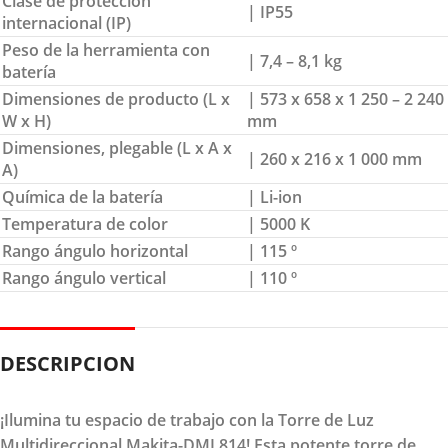
Clase de protección
| IP55
internacional (IP)
Peso de la herramienta con
| 7,4 – 8,1 kg
batería
Dimensiones de producto (L x
| 573 x 658 x 1 250 – 2 240
W x H)
mm
Dimensiones, plegable (L x A x
| 260 x 216 x 1 000 mm
A)
Química de la batería
| Li-ion
Temperatura de color
| 5000 K
Rango ángulo horizontal
| 115 º
Rango ángulo vertical
| 110 º
DESCRIPCION
¡Ilumina tu espacio de trabajo con la Torre de Luz
Multidireccional Makita-DML814! Esta potente torre de