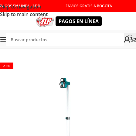
Skip to navigation
PAGOS EN LÍNEA - ADDI
ENVÍOS GRATÍS A BOGOTÁ
Skip to main content
PAGOS EN LÍNEA
RAMIENTAS INALÁMBRICAS
/
ILUMINACION
/
TORRE DE LUZ
-10%