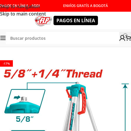
Skip to navigation
PAGOS EN LÍNEA - ADDI
ENVÍOS GRATÍS A BOGOTÁ
Skip to main content
PAGOS EN LÍNEA
Tienda
/
HERRAMIENTAS MANUALES
/
TRIPODES
-17%